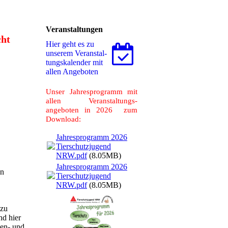
Veranstaltungen
cht
Hier geht es zu
unserem Ver­an­stal­
tungs­ka­len­der mit
allen Angeboten
Unser Jahresprogramm mit
allen Veranstaltungs-
angeboten in 2026 zum
Download:
Jahresprogramm 2026
Tierschutzjugend
NRW.pdf
(8.05MB)
Jahresprogramm 2026
en
Tierschutzjugend
NRW.pdf
(8.05MB)
 zu
nd hier
hen- und