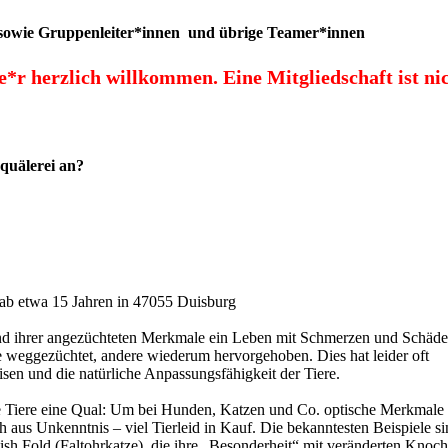
he sowie Gruppenleiter*innen und übrige Teamer*innen
de*r herzlich willkommen.
Eine Mitgliedschaft ist ni
quälerei an?
ab etwa 15 Jahren in 47055 Duisburg
und ihrer angezüchteten Merkmale ein Leben mit Schmerzen und Schäd
weggezüchtet, andere wiederum hervorgehoben. Dies hat leider oft
en und die natürliche Anpassungsfähigkeit der Tiere.
 die Tiere eine Qual: Um bei Hunden, Katzen und Co. optische Merkmale
aus Unkenntnis – viel Tierleid in Kauf. Die bekanntesten Beispiele si
ish Fold (Faltohrkatze), die ihre „Besonderheit“ mit veränderten Knoc