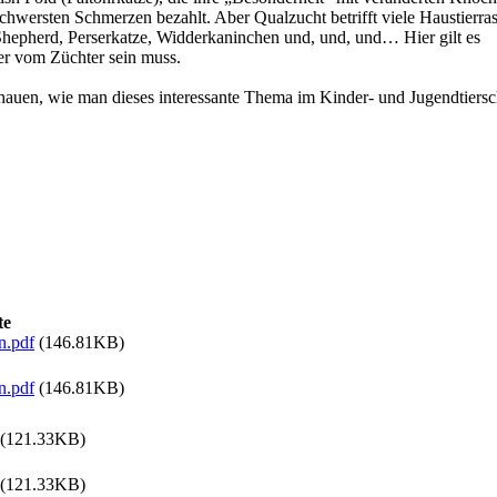
wersten Schmerzen bezahlt. Aber Qualzucht betrifft viele Haustierra
 Shepherd, Perserkatze, Widderkaninchen und, und, und… Hier gilt es
er vom Züchter sein muss.
auen, wie man dieses interessante Thema im Kinder- und Jugendtiersc
te
n.pdf
(146.81KB)
n.pdf
(146.81KB)
(121.33KB)
(121.33KB)