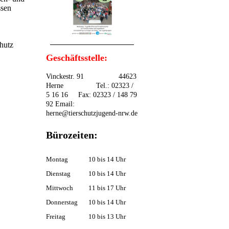
ssen
hutz
Geschäftsstelle:
Vinckestr. 91 44623
Herne Tel.: 02323 /
5 16 16 Fax: 02323 / 148 79
92 Email:
herne@tierschutzjugend-nrw.de
Bürozeiten:
Montag
10 bis 14 Uhr
Dienstag
10 bis 14 Uhr
Mittwoch
11 bis 17 Uhr
Donnerstag
10 bis 14 Uhr
Freitag
10 bis 13 Uhr