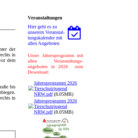
Veranstaltungen
Hier geht es zu
unserem Ver­an­stal­
tungs­ka­len­der mit
allen Angeboten
nter der
echts in
Unser Jahresprogramm mit
 vor dem
allen Veranstaltungs-
angeboten in 2026 zum
Download:
Jahresprogramm 2026
raße bis
Tierschutzjugend
bbiegen.
NRW.pdf
(8.05MB)
echts in
Jahresprogramm 2026
Tierschutzjugend
NRW.pdf
(8.05MB)